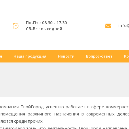
Пн-Пт.: 08.30 - 17.30
info
Сб-Вс.: выходной
я
Наша продукция
Новости
Вопрос-ответ
Ко
компания ТвойГород успешно работает в сфере коммерчес
 помещения различного назначения в современных делов
яются среди прочих.
т благодаря тому, что деятельность ТвойГород направлена