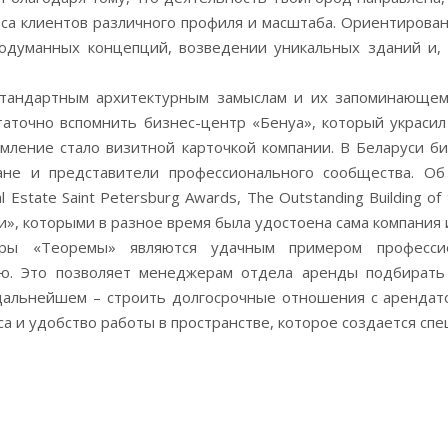
са клиентов различного профиля и масштаба. Ориентированн
родуманных концепций, возведении уникальных зданий и,
стандартным архитектурным замыслам и их запоминающем
таточно вспомнить бизнес-центр «Бенуа», который украси
ление стало визитной карточкой компании. В Беларуси б
ане и представители профессионального сообщества. Об 
l Estate Saint Petersburg Awards, The Outstanding Building 
и», которыми в разное время была удостоена сама компания 
ры «Теоремы» являются удачным примером профессио
ю. Это позволяет менеджерам отдела аренды подбирать
 дальнейшем – строить долгосрочные отношения с арендат
а и удобство работы в пространстве, которое создается спе