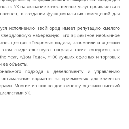
ость УК на оказание качественных услуг проявляется в
 наконец, в создании функциональных помещений для
уся исполнению ТвойГород имеет репутацию смелого
л Свердловскую набережную. Его эффектное необычное
изнес-центры «Теоремы» видели, запомнили и оценили
этом свидетельствуют награды таких конкурсов, как
of the Year, «Дом Года», «100 лучших офисных и торговых
и её объекты.
нального подхода к девелопменту и управлению
 оптимальные варианты на приемлемых для клиентов
орами. Многие из них по достоинству оценили высокий
циалистами УК.